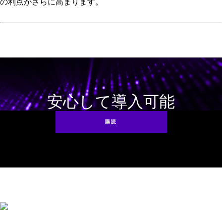
の利点がさらに高まります。
導入後の専任チームによるサポート
エンタープライズSSDの詳細をみる
Solidigm™がストレージパフォーマンス開発キット
（SPDK）コミュニティーとの協業により開発したクラウドス
トレージ高速化レイヤー（CSAL）は、書込み負荷の高いワー
クロードを変革し、超高密度SSDのパフォーマンスを向上さ
せて耐用年数の延長を実現します。
安心して導入可能
Solidigmイノベーションとテクノロジーのリーダーシップに
より、複雑なAIの需要に合わせてストレージを最適化および
購読
導入する方法が形成されています
ソフトウェアの詳細