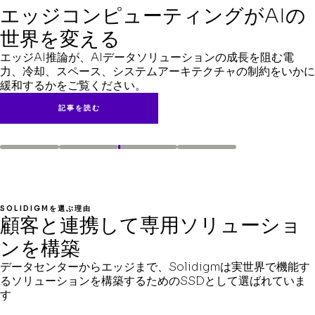
数字が語る真実：QLC SSDと
データに大きな転機をもたらす
エッジコンピューティングがAIの
HDDの比較（CEPH環境下）
SSD搭載NAS
世界を変える
オールフラッシュストレージソリューションへの移行により、
Solidigmの大容量SSDは、NASが膨大なデータセットをす
エッジAI推論が、AIデータソリューションの成長を阻む電
10年間で総所有コストをどのように大幅に削減するかご説明
ぐに処理できるようにし、レイテンシーを最小限に抑えながら
力、冷却、スペース、システムアーキテクチャの制約をいかに
します。
GPUの利用率を最大化します。
緩和するかをご覧ください。
ホワイトペーパーを読む
記事を読む
記事を読む
エッジストレージについて知って
おくべきこと
SOLIDIGMを選ぶ理由
顧客と連携して専用ソリューショ
エッジビルダーは、非常に狭い生活空間で驚異的な宇宙規模の
ンを構築
力を必要とします。Solidigmが専用設計ソリューションでど
のように役立つかご覧ください。
データセンターからエッジまで、Solidigmは実世界で機能す
るソリューションを構築するためのSSDとして選ばれていま
記事を読む
す