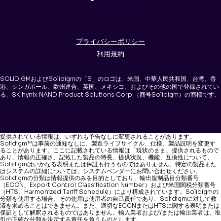
プライバシーポリシー
利用規約
SOLIDIGMおよびSolidigmの「S」のロゴは、米国、中華人民共和国、台湾、香
港、シンガポール、欧州連合、英国、メキシコ、およびその他の国で登録されてい
る、SK hynix NAND Product Solutions Corp.（商号Solidigm）の商標です。
提供されている情報は、いずれも予告なしに変更されることがあります。
Solidigm™は事前の通知なしに、製造ライフサイクル、仕様、製品説明を変更す
ることがあります。ここに記載されている情報は「現状のまま」提供されるもので
あり、情報の正確さ、記載した製品の特長、提供状況、機能、互換性について、
Solidigmはいかなる表明または保証も行うものではありません。特定の製品また
はシステムの詳細については、システムベンダーにお問い合わせください。
Solidigmの分類は情報提供のみを目的としており、輸出規制品目分類番号
（ECCN、Export Control Classification Number）および米国関税分類番号
（HTS、Harmonized Tariff Schedule）により構成されています。Solidigmの
分類を使用する場合、その使用は使用者の自己責任であり、Solidigmに対して救
済を求めることはできません。また、適切なECCNまたはHTSに関する表明または
保証として解釈されるものではありません。輸入業者および/または輸出業者は、取
引の正確な分類を決定する責任を負うものとします。