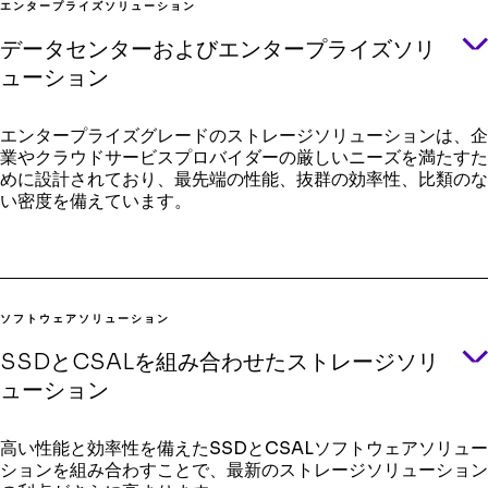
エンタープライズソリューション
提供しているストレージプロバイダーはSolidigm以外にあり
ません。
データセンターおよびエンタープライズソリ
ューション
高密度：ドライブは単一で最大122TB、他のSSDオプショ
ンの2倍の容量
高性能：トレーニングで最大46%、チェックポイント処
エンタープライズグレードのストレージソリューションは、企
理で最大50%向上
業やクラウドサービスプロバイダーの厳しいニーズを満たすた
フォームファクター：スペースの制約に対処するのに最適
めに設計されており、最先端の性能、抜群の効率性、比類のな
なEDSFFフォームファクターのパイオニア
い密度を備えています。
エッジソリューションの詳細
非常に優れた高密度設計により、制約の増大する最新のデ
ソフトウェアソリューション
ータ環境において、ラックの設置面積を削減し、より大規
模な拡張を可能にします
SSDとCSALを組み合わせたストレージソリ
エンジニアリングにより、顧客にとって最も重要な実環境
ューション
でのワークロード性能を実現します
ストレージの電力要件を削減し、厳しいエネルギー予算に
直面するデータセンターにおけるさらなる拡張を可能にし
高い性能と効率性を備えたSSDとCSALソフトウェアソリュー
ます
ションを組み合わすことで、最新のストレージソリューション
業界標準を超えるテストを実施しています