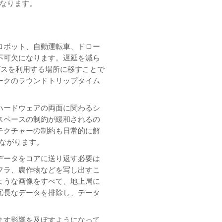
となります。
ロボット、自動運転車、ドロー
不可欠になります。遅延を減ら
ビスを利用する場所に移すことで
ークのラウンドトリップタイム
ハードウェアの両面に関わるシ
スペースの制約が緩和されるの
テクチャーの制約も日常的に解
つながります。
データをコアに送り返す必要は
フラ、農作物などを写し出すこ
ような画像をすべて、地上局に
冗長なデータを排除し、データ
。
ます影響を及ぼすようになって