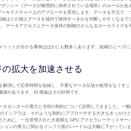
ジデンシー（データが物理的に保存されている場所）のルールがあ
アーキテクチャー上のアプローチを実現します。データを手元で、
組織はどの個人データを域内で保持すべきかを判断しやすくなるで
し、データアクセスとデータ保持の制御のさらなるローカライズを
。
メリットが分かる事例はほかにも数多くあります。組織のニーズに
ッジの拡大を加速させる
を解消して応答時間を短縮し、不要なデータ伝送や処理をなくすこ
値があります。AI 推論はその好例です。
ータセンターの電力と冷却の制約について説明してきました。一般
論のインフラは、そのような制約にアプローチする大きなきっかけと
うために、一元管理された大規模な GPU アクセラレーテッドサー
ューションの導入に関わるインフラ面のハードルは大幅に下がってい