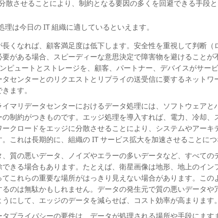
へと分散させることにより、制約となる要因の多くを回避できる手段
理は今日の IT 組織に適しているといえます。
が長くなれば、顧客満足度は低下します。安全性を重視して判断（
必要がある場合、スピーディーな意思決定で障害物を避けることが
コンピュートとストレージを、顧客、パートナー、デバイスがサー
ータセンターとのリクエストとリプライの送受信に要するネットワ
できます。
ライマリデータセンターにおけるデータ処理には、ソフトウェアと
ーの制約がつきものです。エッジ処理を導入すれば、電力、冷却、
ワークロードをエッジに分散させることにより、システムやアーキ
。これは長期的に、組織の IT サービス拡大を加速させることに
タ、質の悪いデータ、ノイズやエラーの多いデータなど、すべての
除できる場合もあります。たとえば、衛星画像は地形、地上のイン
ってこれらの重要な場所がはっきり見えない場合があります。この
するのは無駄かもしれません。データの発生元で質の悪いデータや
ようにして、エッジのデータを減らせば、コスト効率が高まります
ータプライバシーの要件は、データが処理される場所や手段にます