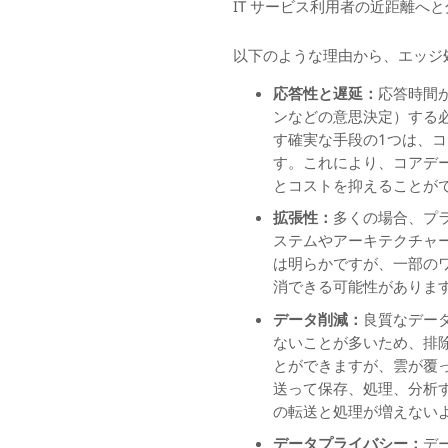
IT サービス利用者の近距離
以下のような理由から、エッジ処
応答性と遅延：
応答時間
ンなどの意思決定）する
す確実な手段の1つは、
す。これにより、コアデ
とコストを抑えることが
拡張性：
多くの場合、プ
ステムやアーキテクチャ
は明らかですが、一部の
消できる可能性があります
データ削減：
良質なデー
ないことが多いため、排
とができますが、雲が覆
送って保存、処理、分析
の転送と処理が増えない
データプライバシー：
デ