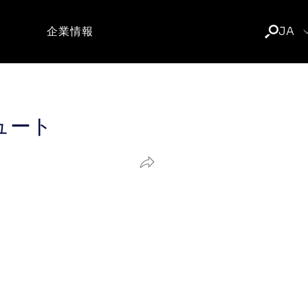
企業情報
JA
ュート
共
有