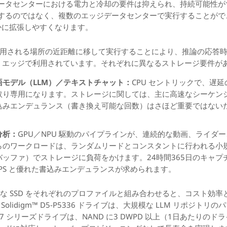
ータセンターにおける電力と冷却の要件は抑えられ、持続可能性が
するのではなく、複数のエッジデータセンターで実行することがで
るかに拡張しやすくなります。
が利用される場所の近距離に移して実行することにより、推論の応答
、エッジで利用されています。それぞれに異なるストレージ要件が
モデル（LLM）／テキストチャット：
CPU セントリックで、遅
取り専用になります。ストレージに関しては、主に高速なシーケン
みエンデュランス（書き換え可能な回数）はさほど重要ではないため、
分析：
GPU／NPU 駆動のパイプラインが、連続的な動画、ライダー、
らのワークロードは、ランダムリードとコンスタントに行われる小
ッファ）でストレージに負荷をかけます。24時間365日のキャプ
OPS と優れた書込みエンデュランスが求められます。
、適切な SSD をそれぞれのプロファイルと組み合わせると、コスト
Solidigm™ D5-P5336 ドライブは、大規模な LLM リポジ
ースの D7 シリーズドライブは、NAND に3 DWPD 以上（1日あたり