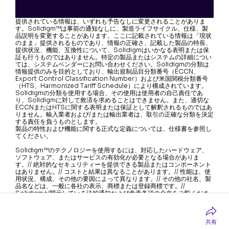
提供されている情報は、いずれも予告なしに変更されることがありま
す。Solidigm™は事前の通知なしに、製造ライフサイクル、仕様、製
品説明を変更することがあります。ここに記載されている情報は「現状
のまま」提供されるものであり、情報の正確さ、記載した製品の特長、
提供状況、機能、互換性について、Solidigmはいかなる表明または保
証も行うものではありません。特定の製品またはシステムの詳細につい
ては、システムベンダーにお問い合わせください。Solidigmの分類は
情報提供のみを目的としており、輸出規制品目分類番号（ECCN、
Export Control Classification Number）および米国関税分類番号
（HTS、Harmonized Tariff Schedule）により構成されています。
Solidigmの分類を使用する場合、その使用は使用者の自己責任であ
り、Solidigmに対して救済を求めることはできません。また、適切な
ECCNまたはHTSに関する表明または保証として解釈されるものではあ
りません。輸入業者および/または輸出業者は、取引の正確な分類を決定
する責任を負うものとします。
製品の特性および機能に関する正式な定義については、仕様書を参照し
てください。
Solidigm™のテクノロジーを使用するには、対応したハードウェア、
ソフトウェア、またはサービスの有効化が必要となる場合がありま
す。// 絶対的なセキュリティーを提供できる製品またはコンポーネント
はありません。// コストと結果は異なることがあります。// 性能は、使
用状況、構成、その他の要因によって異なります。// その他の社名、製
品名などは、一般に各社の表示、商標または登録商標です。//
Solidigmが開示している法的通知および免責条項の全文をご覧くださ
い。// Solidigmは人権を尊重し、人権侵害へ加担することがないよう
に尽力しています。Solidigmの製品とソフトウェアは、国際的に認め
られている人権を侵害しない、または侵害を助長することのないアプリ
ケーションのみに使用することを目的としています。
共有