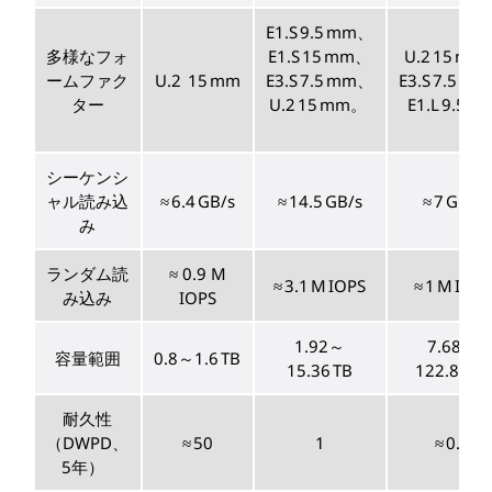
E1.S 9.5 mm、
多様なフォ
E1.S 15 mm、
U.2 15 mm
ームファク
U.2 15 mm
E3.S 7.5 mm、
E3.S 7.5 m
ター
U.2 15 mm。
E1.L 9.5 m
シーケンシ
ャル読み込
≈ 6.4 GB/s
≈ 14.5 GB/s
≈ 7 GB/s
み
ランダム読
≈ 0.9 M
≈ 3.1 M IOPS
≈ 1 M IOPS
み込み
IOPS
1.92～
7.68～
容量範囲
0.8～1.6 TB
15.36 TB
122.88 TB
耐久性
（DWPD、
≈ 50
1
≈ 0.5
5年）