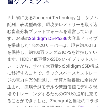
畜ゲノミクス
四川省にあるZhengrui Technology は、ゲノム
配列、表現型画像、環境テレメトリーを取り込
む畜産分析プラットフォームを運営していま
す。24基の
Solidigm D5-P5336
大容量ドライブ
を搭載した1台の2Uサーバーは、現在約700TB
を保持し、約100万ランダムIOPSを維持してい
ます。HDDと低容量のSSDのハイブリッドスト
レージから、すべて大容量のSolidigm SSD構成
に移行することで、ラックスペースとストレー
ジの電力を79%削減し、予算と熱容量に余裕が
生まれ、疾病予測モデルや繁殖価値モデルを現
場でトレーニングするためのGPUの追加に充て
ることができました。Zhengruiと当社のコラボ