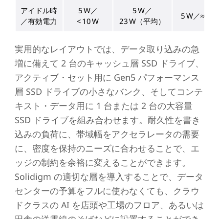
アイドル時
5 W／
5 W／
5 W／≈ 25 
／有効電力
< 10 W
23 W（平均）
実用的なレイアウトでは、データ取り込みの急
増に備えて 2 台のキャッシュ層 SSD ドライブ、
アクティブ・セット用に Gen5 パフォーマンス
層 SSD ドライブの小さなバンク、そしてコンテ
キスト・データ用に 1 台または 2 台の大容量
SSD ドライブを組み合わせます。耐久性を書き
込みの負荷に、帯域幅をアクセラレータの需要
に、密度を保持のニーズに合わせることで、エ
ッジの制約を余裕に変えることができます。
Solidigm の適切な層を導入することで、データ
センターの予算をフルに使わなくても、クラウ
ドクラスの AI を店頭や工場のフロア、あるいは
田舎の送電線のそばなどに設置することができ