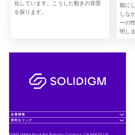
化しています。こうした動きの背景
能に
を探ります。
しなが
ーの
明し
企業情報
便利なリンク
10951 White Rock Rd, Rancho Cordova, CA 95670 US