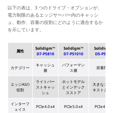
以下の表は、3 つのドライブ・オプションが、
電力制限のあるエッジサーバー内のキャッシ
ュ、動作、容量の役割にどのように適合するか
を示しています。
Solidigm™
Solidigm™
Solidigm
属性
D7-P5810
D7-PS1010
D5-P5336
キャッシュ
パフォーマン
カテゴリー
容量階層
層
ス層
ライトバー
ホットモデル
エッジAIの
大きなコン
ストキャッ
とインデック
役割
キストと保
シュ
スストア
インターフ
PCIe 4.0 x4
PCIe 5.0 x4
PCIe 4.0 x
ェイス