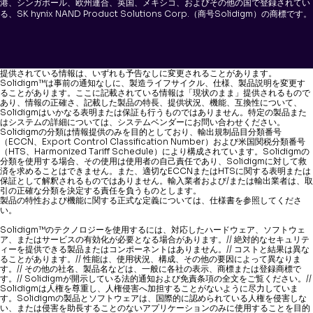
港、シンガポール、欧州連合、英国、メキシコ、およびその他の国で登録されてい
る、SK hynix NAND Product Solutions Corp.（商号Solidigm）の商標です。
提供されている情報は、いずれも予告なしに変更されることがあります。
Solidigm™は事前の通知なしに、製造ライフサイクル、仕様、製品説明を変更す
ることがあります。ここに記載されている情報は「現状のまま」提供されるもので
あり、情報の正確さ、記載した製品の特長、提供状況、機能、互換性について、
Solidigmはいかなる表明または保証も行うものではありません。特定の製品また
はシステムの詳細については、システムベンダーにお問い合わせください。
Solidigmの分類は情報提供のみを目的としており、輸出規制品目分類番号
（ECCN、Export Control Classification Number）および米国関税分類番号
（HTS、Harmonized Tariff Schedule）により構成されています。Solidigmの
分類を使用する場合、その使用は使用者の自己責任であり、Solidigmに対して救
済を求めることはできません。また、適切なECCNまたはHTSに関する表明または
保証として解釈されるものではありません。輸入業者および/または輸出業者は、取
引の正確な分類を決定する責任を負うものとします。
製品の特性および機能に関する正式な定義については、仕様書を参照してくださ
い。
Solidigm™のテクノロジーを使用するには、対応したハードウェア、ソフトウェ
ア、またはサービスの有効化が必要となる場合があります。// 絶対的なセキュリテ
ィーを提供できる製品またはコンポーネントはありません。// コストと結果は異な
ることがあります。// 性能は、使用状況、構成、その他の要因によって異なりま
す。// その他の社名、製品名などは、一般に各社の表示、商標または登録商標で
す。// Solidigmが開示している法的通知および免責条項の全文をご覧ください。//
Solidigmは人権を尊重し、人権侵害へ加担することがないように尽力していま
す。Solidigmの製品とソフトウェアは、国際的に認められている人権を侵害しな
い、または侵害を助長することのないアプリケーションのみに使用することを目的