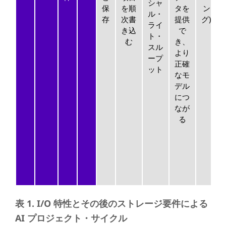
シャ
保
を順
タを
ン
ル・
存
次書
提供
グ)
ライ
き込
で
ト・
む
き、
スル
より
ープ
正確
ット
なモ
デル
につ
なが
る
表 1. I/O 特性とその後のストレージ要件による
AI プロジェクト・サイクル