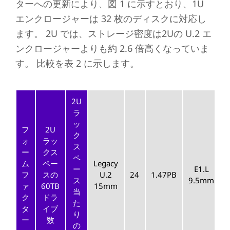
ターへの更新により、図 1 に示すとおり、1U
エンクロージャーは 32 枚のディスクに対応し
ます。 2U では、ストレージ密度は2Uの U.2 エ
ンクロージャーよりも約 2.6 倍高くなっていま
す。 比較を表 2 に示します。
2U
ラ
ッ
フ
2U
ク
ォ
ラッ
ス
ー
クス
ペ
ム
ペー
Legacy
ー
E1.L
フ
スの
U.2
24
1.47PB
ス
9.5mm
ァ
60TB
15mm
当
ク
ドラ
た
タ
イブ
り
ー
数
の