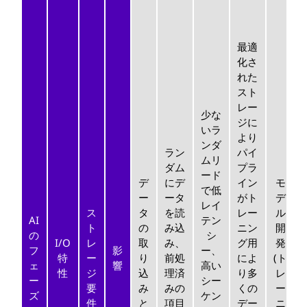
最適
化さ
れた
スト
レー
少な
ジに
いラ
より
ンダ
ラン
パイ
ムリ
ダム
プラ
ード
デ
にデ
イン
モ
で低
ー
ータ
がト
デ
レイ
ス
タ
を読
レー
ル
AI
テン
ト
の
み込
ニン
開
の
シ
I/O
レ
取
み、
グ用
発
フ
影
ー、
特
ー
り
前処
によ
(ト
ェ
響
高い
性
ジ
込
理済
り多
レ
ー
シー
要
み
みの
くの
ー
ズ
ケン
件
と
項目
デー
ニ