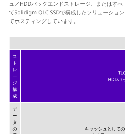
ュ／HDDバックエンドストレージ、またはすべ
てSolidigm QLC SSDで構成したソリューション
でホスティングしています。
ス
ト
レ
TLCキ
ー
HDDバック
ジ
構
成
デ
ー
タ
分
の
キャッシュとしてのTLC N