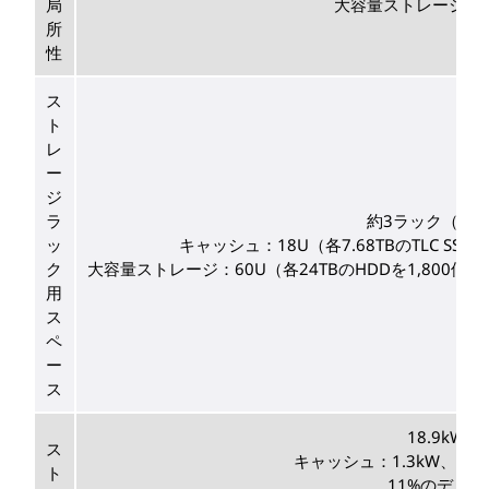
局
大容量ストレージとして
所
性
ス
ト
レ
ー
ジ
ラ
約3ラック（78
ッ
キャッシュ：18U（各7.68TBのTLC SS
ク
大容量ストレージ：60U（各24TBのHDDを1,800個
用
ス
ペ
ー
ス
18.9kW
ス
キャッシュ：1.3kW、以下の
ト
11%のデュ