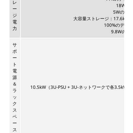
レ
18Wの
ー
5Wのア
ジ
大容量ストレージ：17.6kW、
電
100%のデュ
力
9.8Wの
サ
ポ
ー
ト
電
源
＆
10.5kW（3U-PSU + 3U-ネットワークで各3.
ラ
ッ
ク
ス
ペ
ー
ス