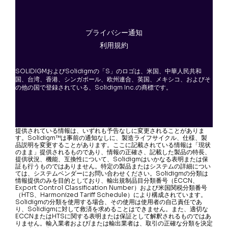
プライバシー通知
利用規約
SOLIDIGMおよびSolidigmの「S」のロゴは、米国、中華人民共和
国、台湾、香港、シンガポール、欧州連合、英国、メキシコ、およびそ
の他の国で登録されている、Solidigm Inc.の商標です。
提供されている情報は、いずれも予告なしに変更されることがありま
す。Solidigm™は事前の通知なしに、製造ライフサイクル、仕様、製
品説明を変更することがあります。ここに記載されている情報は「現状
のまま」提供されるものであり、情報の正確さ、記載した製品の特長、
提供状況、機能、互換性について、Solidigmはいかなる表明または保
証も行うものではありません。特定の製品またはシステムの詳細につい
ては、システムベンダーにお問い合わせください。Solidigmの分類は
情報提供のみを目的としており、輸出規制品目分類番号（ECCN、
Export Control Classification Number）および米国関税分類番号
（HTS、Harmonized Tariff Schedule）により構成されています。
Solidigmの分類を使用する場合、その使用は使用者の自己責任であ
り、Solidigmに対して救済を求めることはできません。また、適切な
ECCNまたはHTSに関する表明または保証として解釈されるものではあ
りません。輸入業者および/または輸出業者は、取引の正確な分類を決定