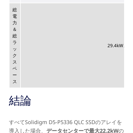
総
電
力
＆
総
ラ
29.4kW、
ッ
ク
ス
ペ
ー
ス
結論
すべてSolidigm D5-P5336 QLC SSDのアレイを
導入した場合、
データセンターで最大22.2kW
の