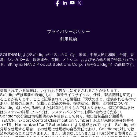
プライバシーポリシー
利用規約
SOLIDIGMおよびSolidigmの「S」のロゴは、米国、中華人民共和国、台湾、香
港、シンガポール、欧州連合、英国、メキシコ、およびその他の国で登録されてい
る、SK hynix NAND Product Solutions Corp.（商号Solidigm）の商標です。
提供されている情報は、いずれも予告なしに変更されることがあります。
Solidigm™は事前の通知なしに、製造ライフサイクル、仕様、製品説明を変更す
ることがあります。ここに記載されている情報は「現状のまま」提供されるもので
あり、情報の正確さ、記載した製品の特長、提供状況、機能、互換性について、
Solidigmはいかなる表明または保証も行うものではありません。特定の製品また
はシステムの詳細については、システムベンダーにお問い合わせください。
Solidigmの分類は情報提供のみを目的としており、輸出規制品目分類番号
（ECCN、Export Control Classification Number）および米国関税分類番号
（HTS、Harmonized Tariff Schedule）により構成されています。Solidigmの
分類を使用する場合、その使用は使用者の自己責任であり、Solidigmに対して救
済を求めることはできません。また、適切なECCNまたはHTSに関する表明または