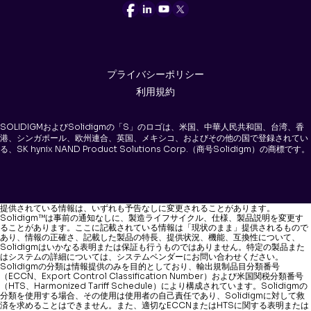
プライバシーポリシー
利用規約
SOLIDIGMおよびSolidigmの「S」のロゴは、米国、中華人民共和国、台湾、香
港、シンガポール、欧州連合、英国、メキシコ、およびその他の国で登録されてい
る、SK hynix NAND Product Solutions Corp.（商号Solidigm）の商標です。
提供されている情報は、いずれも予告なしに変更されることがあります。
Solidigm™は事前の通知なしに、製造ライフサイクル、仕様、製品説明を変更す
ることがあります。ここに記載されている情報は「現状のまま」提供されるもので
あり、情報の正確さ、記載した製品の特長、提供状況、機能、互換性について、
Solidigmはいかなる表明または保証も行うものではありません。特定の製品また
はシステムの詳細については、システムベンダーにお問い合わせください。
Solidigmの分類は情報提供のみを目的としており、輸出規制品目分類番号
（ECCN、Export Control Classification Number）および米国関税分類番号
（HTS、Harmonized Tariff Schedule）により構成されています。Solidigmの
分類を使用する場合、その使用は使用者の自己責任であり、Solidigmに対して救
済を求めることはできません。また、適切なECCNまたはHTSに関する表明または