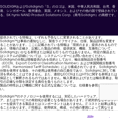
SOLIDIGMおよびSolidigmの「S」のロゴは、米国、中華人民共和国、台湾、香
港、シンガポール、欧州連合、英国、メキシコ、およびその他の国で登録されてい
る、SK hynix NAND Product Solutions Corp.（商号Solidigm）の商標です。
提供されている情報は、いずれも予告なしに変更されることがあります。
Solidigm™は事前の通知なしに、製造ライフサイクル、仕様、製品説明を変更す
ることがあります。ここに記載されている情報は「現状のまま」提供されるもので
あり、情報の正確さ、記載した製品の特長、提供状況、機能、互換性について、
Solidigmはいかなる表明または保証も行うものではありません。特定の製品また
はシステムの詳細については、システムベンダーにお問い合わせください。
Solidigmの分類は情報提供のみを目的としており、輸出規制品目分類番号
（ECCN、Export Control Classification Number）および米国関税分類番号
（HTS、Harmonized Tariff Schedule）により構成されています。Solidigmの
分類を使用する場合、その使用は使用者の自己責任であり、Solidigmに対して救
済を求めることはできません。また、適切なECCNまたはHTSに関する表明または
保証として解釈されるものではありません。輸入業者および/または輸出業者は、取
引の正確な分類を決定する責任を負うものとします。
製品の特性および機能に関する正式な定義については、仕様書を参照してくださ
い。
Solidigm™のテクノロジーを使用するには、対応したハードウェア、ソフトウェ
ア、またはサービスの有効化が必要となる場合があります。// 絶対的なセキュリテ
ィーを提供できる製品またはコンポーネントはありません。// コストと結果は異な
ることがあります。// 性能は、使用状況、構成、その他の要因によって異なりま
す。// その他の社名、製品名などは、一般に各社の表示、商標または登録商標で
す。// Solidigmが開示している法的通知および免責条項の全文をご覧ください。//