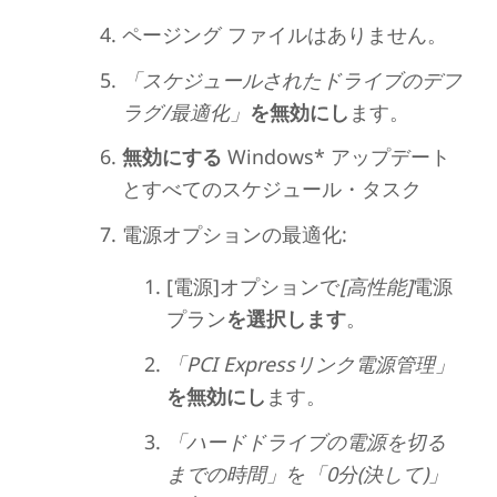
ページング ファイルはありません。
「スケジュールされたドライブのデフ
ラグ/最適化」
を無効にし
ます。
無効にする
Windows* アップデート
とすべてのスケジュール・タスク
電源オプションの最適化:
[電源]オプションで
[高性能]
電源
プラン
を選択します
。
「PCI Expressリンク電源管理」
を無効にし
ます。
「ハードドライブの電源を切る
までの時間」
を
「0分(決して)」