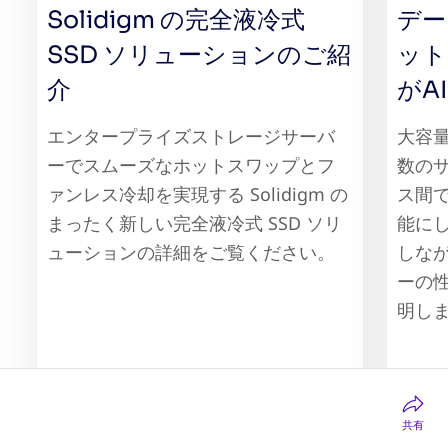
Solidigm の完全液冷式
デー
SSD ソリューションのご紹
ット
介
がA
エンタープライズストレージサーバ
大容量
ーでスムーズなホットスワップとフ
数のサ
ァンレス冷却を実現する Solidigm の
ス間
まったく新しい完全液冷式 SSD ソリ
能に
ューションの詳細をご覧ください。
しなが
ーの
明し
共有