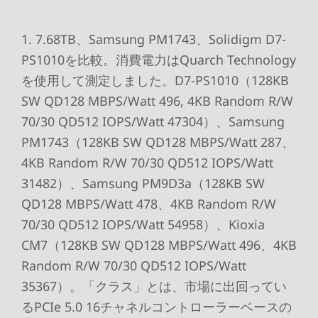
1. 7.68TB、Samsung PM1743、Solidigm D7-
PS1010を比較。消費電力はQuarch Technology
を使用して測定しました。D7-PS1010（128KB
SW QD128 MBPS/Watt 496, 4KB Random R/W
70/30 QD512 IOPS/Watt 47304）、Samsung
PM1743（128KB SW QD128 MBPS/Watt 287、
4KB Random R/W 70/30 QD512 IOPS/Watt
31482）、Samsung PM9D3a（128KB SW
QD128 MBPS/Watt 478、4KB Random R/W
70/30 QD512 IOPS/Watt 54958）、Kioxia
CM7（128KB SW QD128 MBPS/Watt 496、4KB
Random R/W 70/30 QD512 IOPS/Watt
35367）。「クラス」とは、市場に出回ってい
るPCIe 5.0 16チャネルコントローラーベースの